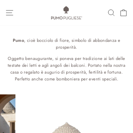
Vai
direttamente
NAVIGAZIONE DEL SITO
CERCA
C
ai
contenuti
Pumo
, cioè bocciolo di fiore, simbolo di abbondanza e
prosperità.
Oggetto benaugurante, si poneva per tradizione ai lati delle
testate dei letti e agli angoli dei balconi. Portato nella nostra
casa o regalato è augurio di prosperità, fertilità e fortuna.
Perfetto anche come bomboniera per eventi speciali.