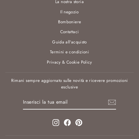
La nostra storia
Il negozio
Bomboniere
Contattaci
Guida all'acquisto
Termini e condizioni
Privacy & Cookie Policy
Rimani sempre aggiornato sulle novità e ricevere promozioni
esclusive
INSERISCI
ISCRIVITI
LA
TUA
EMAIL
Instagram
Facebook
Pinterest