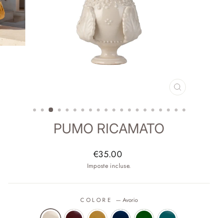
CHIUDI
(ESC)
PUMO RICAMATO
Prezzo
€35.00
di
Imposte incluse.
listino
COLORE
—
Avorio