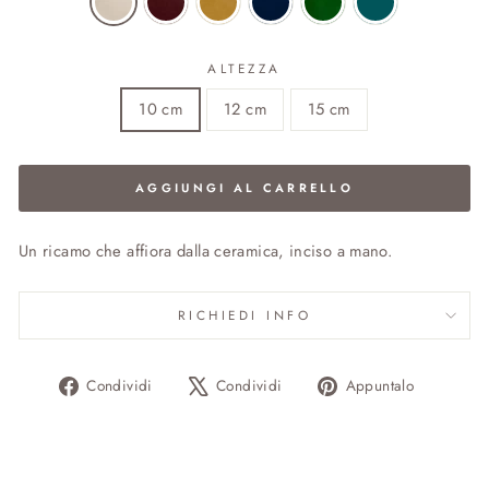
ALTEZZA
10 cm
12 cm
15 cm
AGGIUNGI AL CARRELLO
Un ricamo che affiora dalla ceramica, inciso a mano.
RICHIEDI INFO
Condividi
Twitta
Aggiung
Condividi
Condividi
Appuntalo
su
su
un
Facebook
X
pin
su
Pinteres