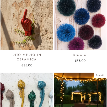
DITO MEDIO IN
RICCIO
CERAMICA
€58.00
€35.00
Esaurito