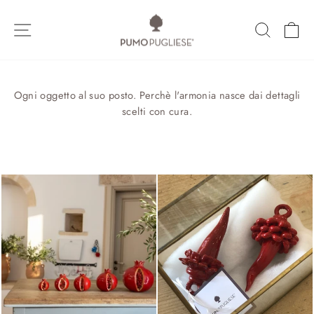
Vai
direttamente
NAVIGAZIONE DEL SITO
CERCA
C
ai
contenuti
Ogni oggetto al suo posto. Perchè l'armonia nasce dai dettagli
scelti con cura.