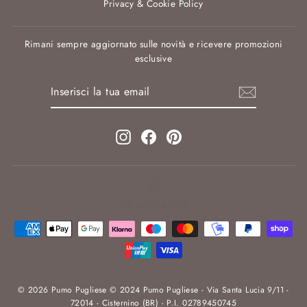
Privacy & Cookie Policy
Rimani sempre aggiornato sulle novità e ricevere promozioni
esclusive
INSERISCI
ISCRIVITI
LA
TUA
EMAIL
Instagram
Facebook
Pinterest
© 2026 Pumo Pugliese © 2024 Pumo Pugliese - Via Santa Lucia 9/11 -
72014 - Cisternino (BR) - P.I. 02789450745