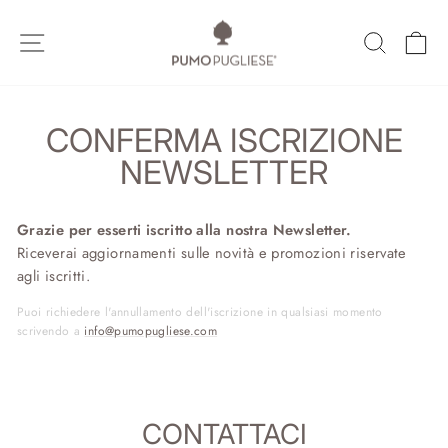
Vai
direttamente
NAVIGAZIONE DEL SITO
CERCA
C
ai
contenuti
CONFERMA ISCRIZIONE
NEWSLETTER
Grazie per esserti iscritto alla nostra Newsletter.
Riceverai aggiornamenti sulle novità e promozioni riservate
agli iscritti.
Puoi richiedere l'annullamento dell'iscrizione in qualsiasi momento
scrivendo a
info@pumopugliese.com
CONTATTACI