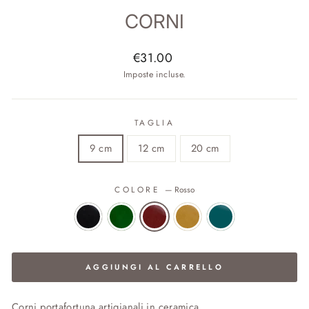
CORNI
Prezzo
€31.00
di
Imposte incluse.
listino
TAGLIA
9 cm
12 cm
20 cm
COLORE
—
Rosso
AGGIUNGI AL CARRELLO
Corni portafortuna artigianali in ceramica.