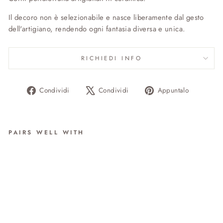
Il decoro non è selezionabile e nasce liberamente dal gesto
dell'artigiano, rendendo ogni fantasia diversa e unica.
RICHIEDI INFO
Condividi
Twitta
Aggiung
Condividi
Condividi
Appuntalo
su
su
un
Facebook
X
pin
su
PAIRS WELL WITH
Pinteres
CORNI
da €31.00