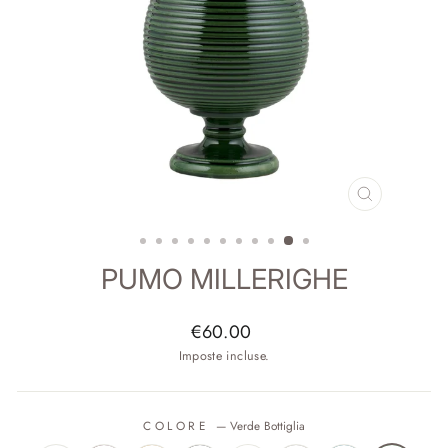
CHIUDI
(ESC)
PUMO MILLERIGHE
Prezzo
€60.00
di
Imposte incluse.
listino
COLORE
—
Verde Bottiglia