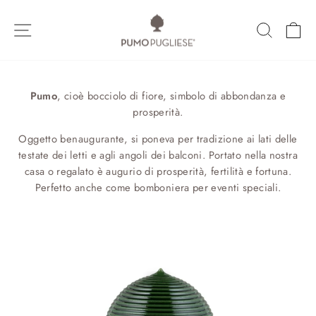
Vai
direttamente
NAVIGAZIONE DEL SITO
CERCA
C
ai
contenuti
Pumo
, cioè bocciolo di fiore, simbolo di abbondanza e
prosperità.
Oggetto benaugurante, si poneva per tradizione ai lati delle
testate dei letti e agli angoli dei balconi. Portato nella nostra
casa o regalato è augurio di prosperità, fertilità e fortuna.
Perfetto anche come bomboniera per eventi speciali.