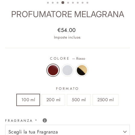
PROFUMATORE MELAGRANA
Prezzo
€54.00
di
Imposte incluse.
listino
COLORE
—
Rosso
FORMATO
100 ml
200 ml
500 ml
2500 ml
FRAGRANZA
*