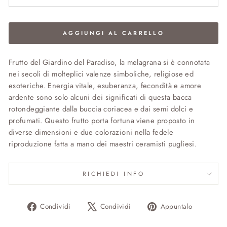
AGGIUNGI AL CARRELLO
Frutto del Giardino del Paradiso, la melagrana si è connotata
nei secoli di molteplici valenze simboliche, religiose ed
esoteriche. Energia vitale, esuberanza, fecondità e amore
ardente sono solo alcuni dei significati di questa bacca
rotondeggiante dalla buccia coriacea e dai semi dolci e
profumati. Questo frutto porta fortuna viene proposto in
diverse dimensioni e due colorazioni nella fedele
riproduzione fatta a mano dei maestri ceramisti pugliesi.
RICHIEDI INFO
Condividi
Twitta
Aggiung
Condividi
Condividi
Appuntalo
su
su
un