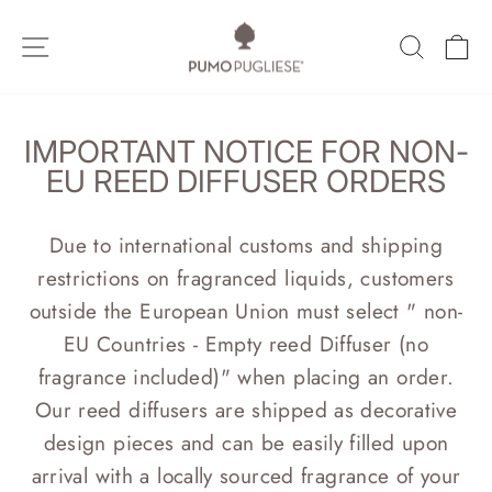
Vai
direttamente
NAVIGAZIONE DEL SITO
CERCA
C
ai
contenuti
IMPORTANT NOTICE FOR NON-
EU REED DIFFUSER ORDERS
Due to international customs and shipping
restrictions on fragranced liquids, customers
outside the European Union must select " non-
EU Countries - Empty reed Diffuser (no
fragrance included)" when placing an order.
Our reed diffusers are shipped as decorative
design pieces and can be easily filled upon
arrival with a locally sourced fragrance of your