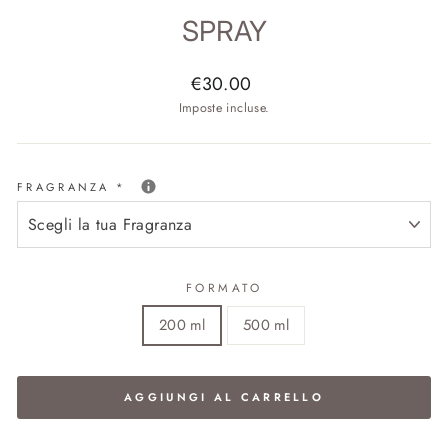
SPRAY
Prezzo
€30.00
di
Imposte incluse.
listino
FRAGRANZA
*
FORMATO
200 ml
500 ml
AGGIUNGI AL CARRELLO