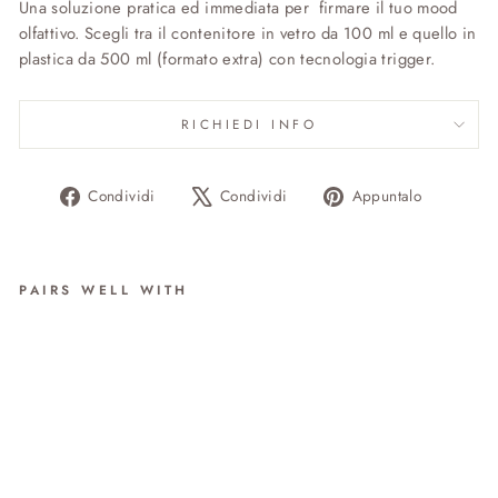
Una soluzione pratica ed immediata per firmare il tuo mood
olfattivo. Scegli tra il contenitore in vetro da 100 ml e quello in
plastica da 500 ml (formato extra) con tecnologia trigger.
RICHIEDI INFO
Condividi
Twitta
Aggiung
Condividi
Condividi
Appuntalo
su
su
un
Facebook
X
pin
su
PAIRS WELL WITH
Pinteres
SPRAY
da €30.00