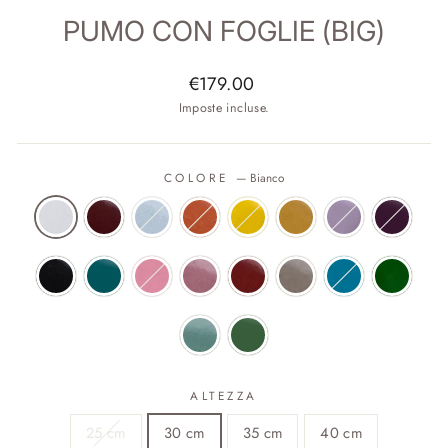
PUMO CON FOGLIE (BIG)
Prezzo
€179.00
di
Imposte incluse.
listino
COLORE
—
Bianco
ALTEZZA
25 cm
30 cm
35 cm
40 cm