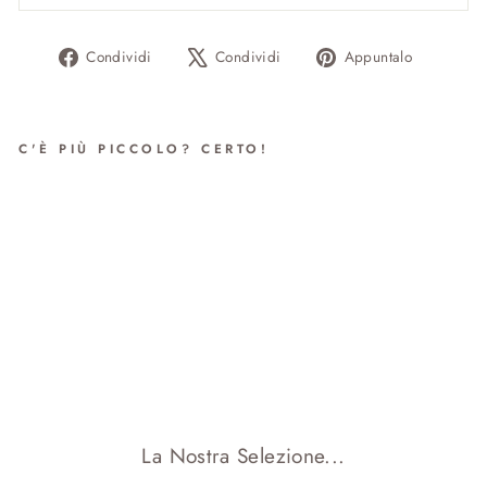
Condividi
Twitta
Aggiung
Condividi
Condividi
Appuntalo
su
su
un
Facebook
X
pin
su
C'È PIÙ PICCOLO? CERTO!
Pinteres
PUMO CON FOGLIE (BIG)
da €119.00
La Nostra Selezione...