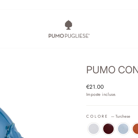
PUMO CON 
Prezzo
€21.00
di
Imposte incluse.
listino
COLORE
—
Turchese