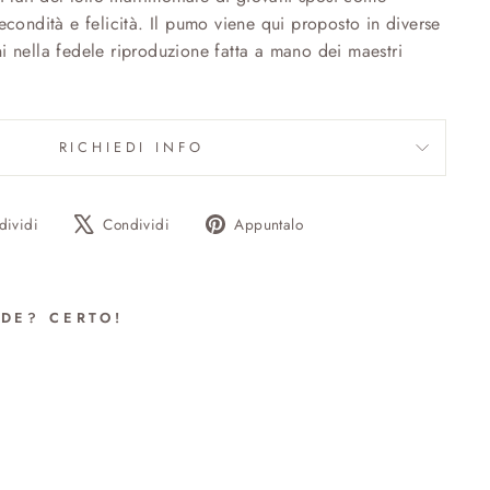
econdità e felicità. Il pumo viene qui proposto in diverse
i nella fedele riproduzione fatta a mano dei maestri
RICHIEDI INFO
Condividi
Twitta
Aggiungi
dividi
Condividi
Appuntalo
su
su
un
Facebook
X
pin
su
NDE? CERTO!
Pinterest
O
N
LIE
LL)
1.00