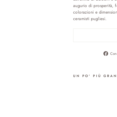
augurio di prosperità, f
colorazioni e dimension
ceramisti pugliesi.
Con
UN PO' PIÙ GRA
PUM
CO
FOG
(SMA
da €2