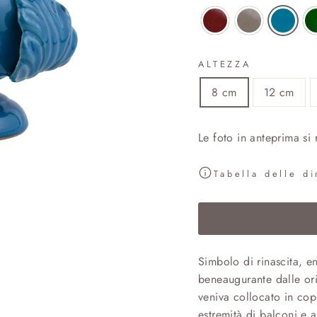
ALTEZZA
8 cm
12 cm
Le foto in anteprima si
Tabella delle d
Simbolo di rinascita, e
beneaugurante dalle ori
veniva collocato in copp
estremità di balconi e a