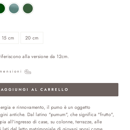
15 cm
20 cm
 riferiscono alla versione da 12cm.
imensioni
AGGIUNGI AL CARRELLO
nergia e rinnovamento, il pumo è un oggetto
gini antiche. Dal latino "pumum", che significa "frutto",
ia all'ingresso di case, su colonne, terrazze, alle
i lati del letto matrimoniale di giovani sposi come