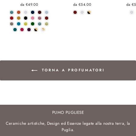
da €49.00
da €54.00
da €
TORNA A PROFUMATORI
PUMO PUGLIESE
Ceramiche artistiche, Design ed Essenze legate alla nostra terra, la
Puglia.