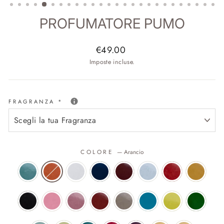
PROFUMATORE PUMO
Prezzo
€49.00
di
Imposte incluse.
listino
FRAGRANZA
*
COLORE
—
Arancio