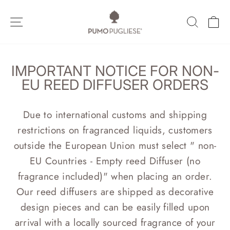
Vai
direttamente
NAVIGAZIONE DEL SITO
CERCA
C
ai
contenuti
IMPORTANT NOTICE FOR NON-
EU REED DIFFUSER ORDERS
Due to international customs and shipping
restrictions on fragranced liquids, customers
outside the European Union must select " non-
EU Countries - Empty reed Diffuser (no
fragrance included)" when placing an order.
Our reed diffusers are shipped as decorative
design pieces and can be easily filled upon
arrival with a locally sourced fragrance of your