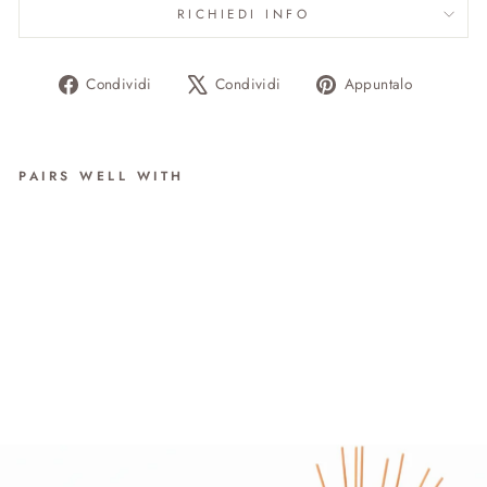
RICHIEDI INFO
Condividi
Twitta
Aggiung
Condividi
Condividi
Appuntalo
su
su
un
Facebook
X
pin
su
PAIRS WELL WITH
Pinteres
PROFUMATORE PUMO
da €49.00