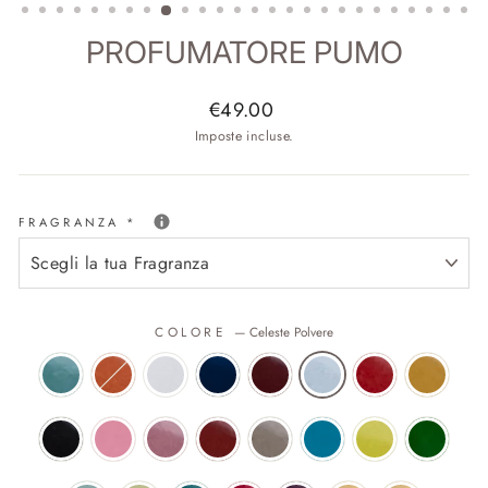
PROFUMATORE PUMO
Prezzo
€49.00
di
Imposte incluse.
listino
FRAGRANZA
*
COLORE
—
Celeste Polvere