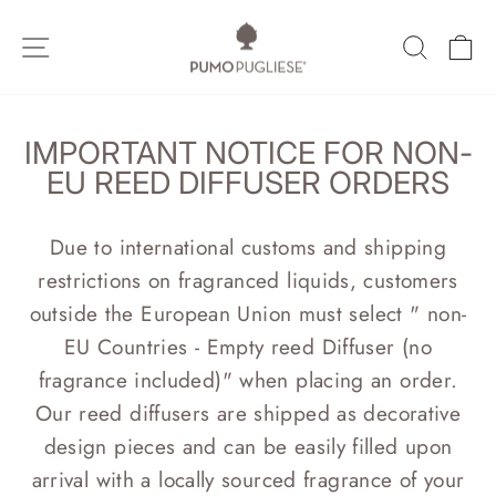
Vai
direttamente
NAVIGAZIONE DEL SITO
CERCA
C
ai
contenuti
IMPORTANT NOTICE FOR NON-
EU REED DIFFUSER ORDERS
Due to international customs and shipping
restrictions on fragranced liquids, customers
outside the European Union must select " non-
EU Countries - Empty reed Diffuser (no
fragrance included)" when placing an order.
Our reed diffusers are shipped as decorative
design pieces and can be easily filled upon
arrival with a locally sourced fragrance of your