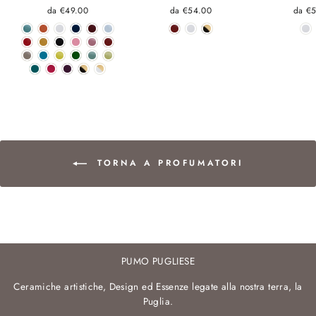
da €49.00
da €54.00
da €
TORNA A PROFUMATORI
PUMO PUGLIESE
Ceramiche artistiche, Design ed Essenze legate alla nostra terra, la
Puglia.