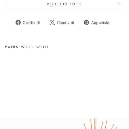
RICHIEDI INFO
Condividi
Twitta
Aggiung
Condividi
Condividi
Appuntalo
su
su
un
Facebook
X
pin
su
PAIRS WELL WITH
Pinteres
PROFUMATORE PUMO
da €49.00